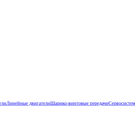
ели
Линейные двигатели
Шарико-винтовые передачи
Сервосисте