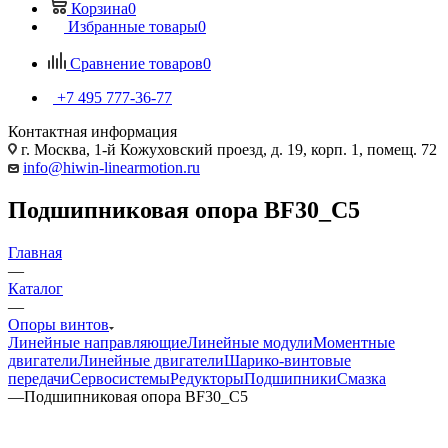
Корзина
0
Избранные товары
0
Сравнение товаров
0
+7 495 777-36-77
Контактная информация
г. Москва, 1-й Кожуховский проезд, д. 19, корп. 1, помещ. 72
info@hiwin-linearmotion.ru
Подшипниковая опора BF30_C5
Главная
—
Каталог
—
Опоры винтов
Линейные направляющие
Линейные модули
Моментные
двигатели
Линейные двигатели
Шарико-винтовые
передачи
Сервосистемы
Редукторы
Подшипники
Смазка
—
Подшипниковая опора BF30_C5